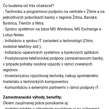
Čo budeme od Vás očakávať?
- Technickú a programovú podporu na centrále v Žiline a na
jednotlivých pobočkách banky v regióne Žilina, Banská
Bystrica, Trenčín a Nitra.
- Správu systémov na báze MS Windows, MS Exchange a
Lotus Notes.
- Inštaláciu a správu IT zariadení a technológií (Citrix,
mobilné telefóny atď.),
- Inštaláciu operačných systémov a bankových aplikácií.
- Poskytovanie telefonickej podpory zamestnancom banky,
v prípade potreby osobné výjazdy v rámci zverených
regiónov.
- Inventarizáciu výpočtovej techniky, nákup spotrebného
materiálu a technických komponentov.
- Komunikáciu s externými partnermi v rámci podpory IT.
Zamestnanecké výhody, benefity:
Okrem zaujímavej práce ponúkame aj:
- mobilný telefón s výhodným paušálom aj na súkromné