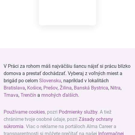
V Práci za rohom máš najväčšiu šancu nájsť si prácu blízko
domova a prestať dochádzať. Vyberaj z voľných miest a
brigád po celom
Slovensku
, napríklad v lokalitách
Bratislava
,
Košice
,
Prešov
,
Žilina
,
Banská Bystrica
,
Nitra
,
Trnava
,
Trenčín
a
mnohých ďalších
.
Používame cookies
, pozri
Podmienky služby
. A tiež
chránime tvoje osobné údaje, pozri
Zásady ochrany
súkromia
. Viac o reklame na portáloch Alma Career a
transparentnosti si môžete prečítať na našej
Informačnej