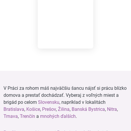
V Práci za rohom máš najväčšiu šancu nájsť si prácu blízko
domova a prestať dochádzať. Vyberaj z voľných miest a
brigád po celom
Slovensku
, napríklad v lokalitách
Bratislava
,
Košice
,
Prešov
,
Žilina
,
Banská Bystrica
,
Nitra
,
Trnava
,
Trenčín
a
mnohých ďalších
.