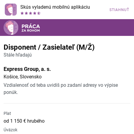
Skús vyladenú mobilnú aplikáciu
STIAHNUŤ
Disponent / Zasielateľ (M/Ž)
Stále hľadajú
Express Group, a. s.
Košice, Slovensko
Vzdialenosť od teba uvidíš po zadaní adresy vo výpise
ponúk.
Plat
od 1 150 € hrubého
Úväzok