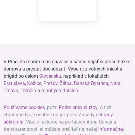
V Práci za rohom máš najväčšiu šancu nájsť si prácu blízko
domova a prestať dochádzať. Vyberaj z voľných miest a
brigád po celom
Slovensku
, napríklad v lokalitách
Bratislava
,
Košice
,
Prešov
,
Žilina
,
Banská Bystrica
,
Nitra
,
Trnava
,
Trenčín
a
mnohých ďalších
.
Používame cookies
, pozri
Podmienky služby
. A tiež
chránime tvoje osobné údaje, pozri
Zásady ochrany
súkromia
. Viac o reklame na portáloch Alma Career a
transparentnosti si môžete prečítať na našej
Informačnej