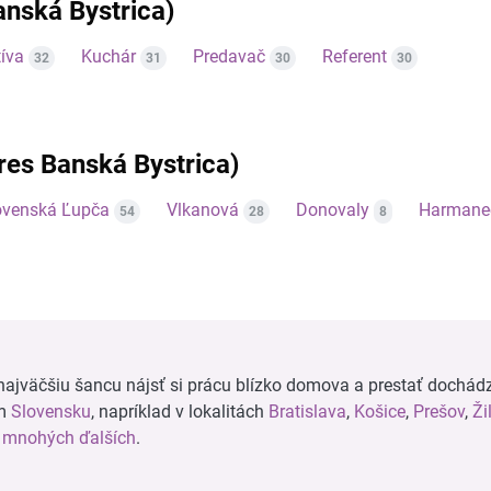
anská Bystrica)
íva
Kuchár
Predavač
Referent
32
31
30
30
kres Banská Bystrica)
ovenská Ľupča
Vlkanová
Donovaly
Harmane
54
28
8
ajväčšiu šancu nájsť si prácu blízko domova a prestať dochádz
om
Slovensku
, napríklad v lokalitách
Bratislava
,
Košice
,
Prešov
,
Ži
a
mnohých ďalších
.