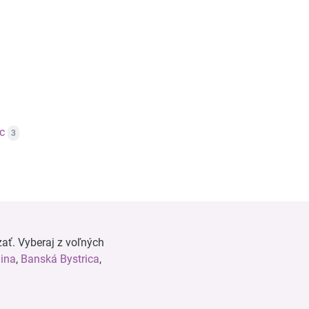
c
3
ať. Vyberaj z voľných
lina
,
Banská Bystrica
,