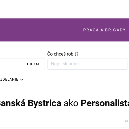
PRÁCA A BRIGÁDY
Čo chceš robiť?
+ 0 KM
ZDELANIE
Banská Bystrica
ako
Personalist
N