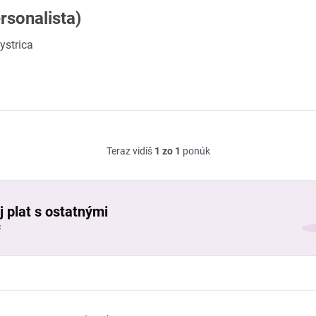
rsonalista)
ystrica
Teraz vidíš
1 zo 1
ponúk
j plat s ostatnými
č