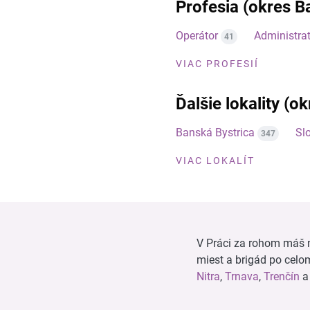
Profesia (okres B
Operátor
Administrat
41
VIAC PROFESIÍ
Ďalšie lokality (o
Banská Bystrica
Sl
347
VIAC LOKALÍT
V Práci za rohom máš n
miest a brigád po cel
Nitra
,
Trnava
,
Trenčín