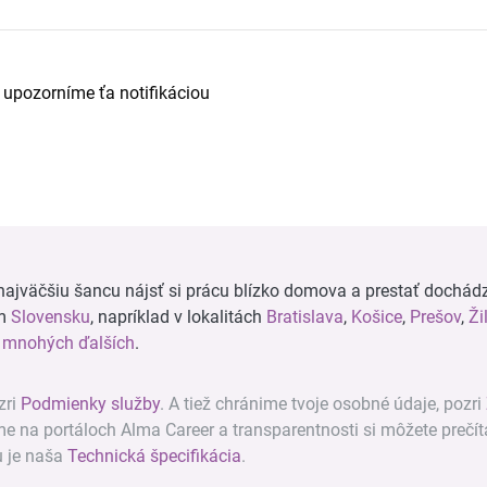
a upozorníme ťa notifikáciou
ajväčšiu šancu nájsť si prácu blízko domova a prestať dochádz
om
Slovensku
, napríklad v lokalitách
Bratislava
,
Košice
,
Prešov
,
Ži
a
mnohých ďalších
.
zri
Podmienky služby
. A tiež chránime tvoje osobné údaje, pozri
ame na portáloch Alma Career a transparentnosti si môžete prečít
u je naša
Technická špecifikácia
.