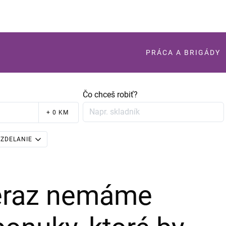
PRÁCA A BRIGÁDY
Čo chceš robiť?
+ 0 KM
ZDELANIE
teraz nemáme