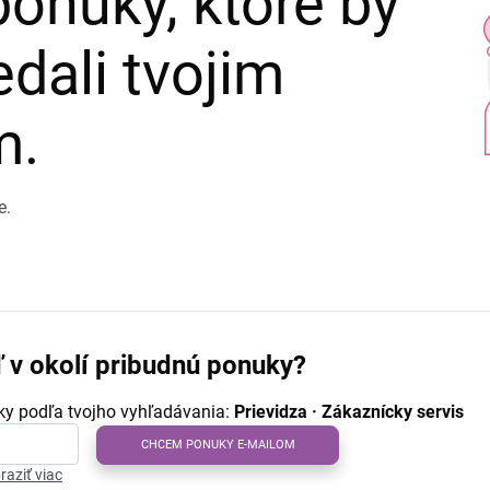
ponuky, ktoré by
dali tvojim
m.
e.
ď v okolí pribudnú ponuky?
y podľa tvojho vyhľadávania:
Prievidza · Zákaznícky servis
CHCEM PONUKY E-MAILOM
raziť viac