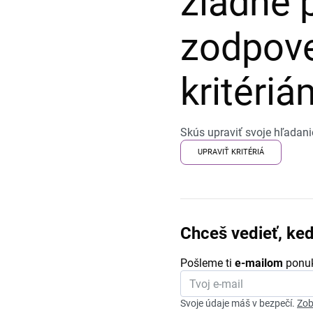
žiadne 
zodpove
kritériá
Skús upraviť svoje hľadani
UPRAVIŤ KRITÉRIÁ
Chceš vedieť, ke
Pošleme ti
e-mailom
ponuk
Svoje údaje máš v bezpečí.
Zob