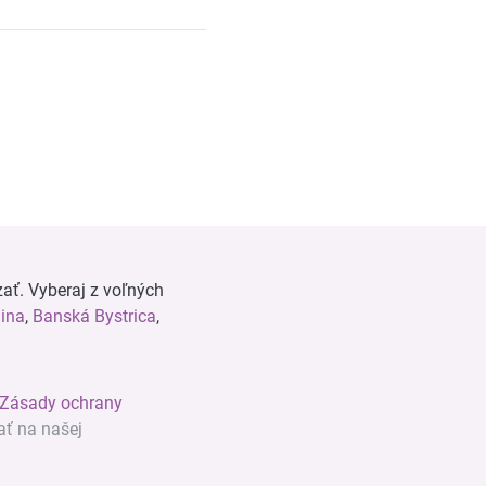
ať. Vyberaj z voľných
lina
,
Banská Bystrica
,
Zásady ochrany
ať na našej