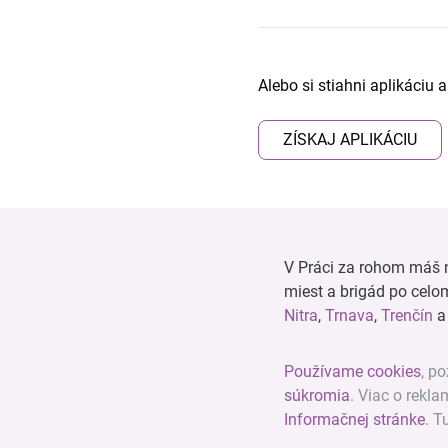
Alebo si stiahni aplikáciu 
ZÍSKAJ APLIKÁCIU
V Práci za rohom máš n
miest a brigád po cel
Nitra
,
Trnava
,
Trenčín
Používame cookies
, po
súkromia
. Viac o rekl
Informačnej stránke
. T