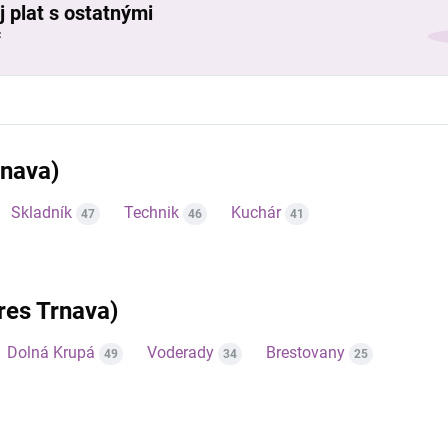
j plat s ostatnými
č
rnava)
Skladník
Technik
Kuchár
47
46
41
kres Trnava)
Dolná Krupá
Voderady
Brestovany
49
34
25