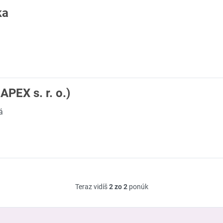
ka
PEX s. r. o.)
á
Teraz vidíš
2 zo 2
ponúk