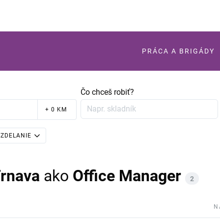
PRÁCA A BRIGÁDY
Čo chceš robiť?
+ 0 KM
ZDELANIE
Trnava
ako
Office Manager
2
N