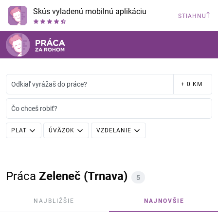
Skús vyladenú mobilnú aplikáciu
STIAHNUŤ
Odkiaľ vyrážaš do práce?
+ 0 KM
Čo chceš robiť?
PLAT
ÚVÄZOK
VZDELANIE
Práca
Zeleneč (Trnava)
5
NAJBLIŽŠIE
NAJNOVŠIE