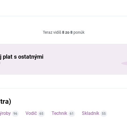
Teraz vidíš
8 zo 8
ponúk
j plat s ostatnými
č
tra)
výroby
Vodič
Technik
Skladník
96
65
61
55