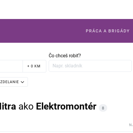
PRÁCA A BRIGÁDY
Čo chceš robiť?
+ 0 KM
ZDELANIE
itra
ako
Elektromontér
8
N