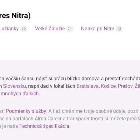
res Nitra)
Lužianky
Veľké Zálužie
Ivanka pri Nitre
22
21
13
ajväčšiu šancu nájsť si prácu blízko domova a prestať dochádz
om
Slovensku
, napríklad v lokalitách
Bratislava
,
Košice
,
Prešov
,
Ži
a
mnohých ďalších
.
zri
Podmienky služby
. A tiež chránime tvoje osobné údaje, pozri
ame na portáloch Alma Career a transparentnosti si môžete prečít
u je naša
Technická špecifikácia
.