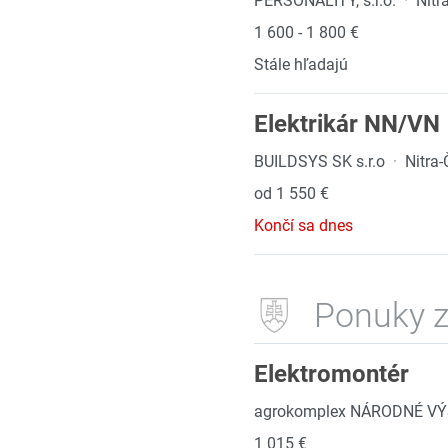
PERSONALITY, s.r.o.
·
Nitr
1 600 - 1 800 €
Stále hľadajú
Elektrikár NN/VN
BUILDSYS SK s.r.o
·
Nitra
od 1 550 €
Končí sa dnes
Ponuky z
Elektromontér
agrokomplex NÁRODNÉ VÝS
1 015 €