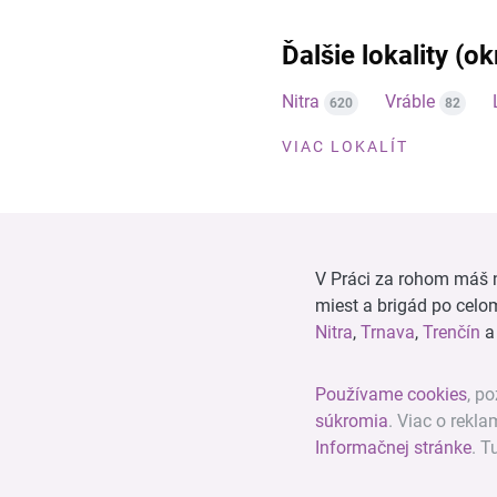
Ďalšie lokality (ok
Nitra
Vráble
620
82
VIAC LOKALÍT
V Práci za rohom máš n
miest a brigád po cel
Nitra
,
Trnava
,
Trenčín
Používame cookies
, po
súkromia
. Viac o rekl
Informačnej stránke
. T