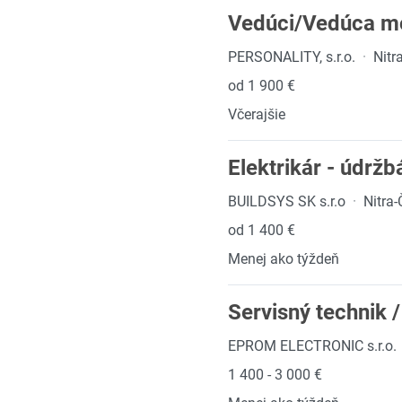
Vedúci/Vedúca mo
PERSONALITY, s.r.o.
·
Nitr
od 1 900 €
Včerajšie
Elektrikár - údrž
BUILDSYS SK s.r.o
·
Nitra
od 1 400 €
Menej ako týždeň
Servisný technik /
EPROM ELECTRONIC s.r.o.
1 400 - 3 000 €