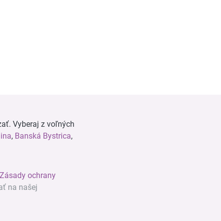
ať. Vyberaj z voľných
lina
,
Banská Bystrica
,
Zásady ochrany
ať na našej