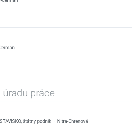
a-Čermáň
-Čermáň
 úradu práce
TAVISKO, štátny podnik
·
Nitra-Chrenová