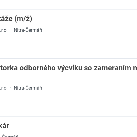
áže (m/ž)
r.o.
·
Nitra-Čermáň
uktorka odborného výcviku so zameraním 
r.o.
·
Nitra-Čermáň
kár