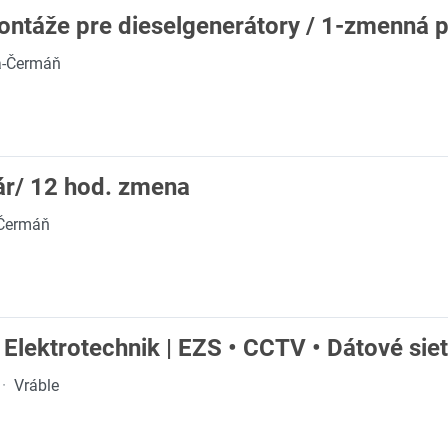
ntáže pre dieselgenerátory / 1-zmenná 
a-Čermáň
bár/ 12 hod. zmena
-Čermáň
 Elektrotechnik | EZS • CCTV • Dátové siet
·
Vráble