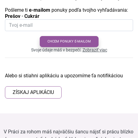
Pošleme ti
e-mailom
ponuky podľa tvojho vyhľadávania:
Prešov · Cukrár
CHCEM PONUKY E-MAILOM
Svoje údaje máš v bezpečí.
Zobraziť viac
Alebo si stiahni aplikáciu a upozorníme ťa notifikáciou
ZÍSKAJ APLIKÁCIU
V Práci za rohom máš najväčšiu šancu nájsť si prácu blízko