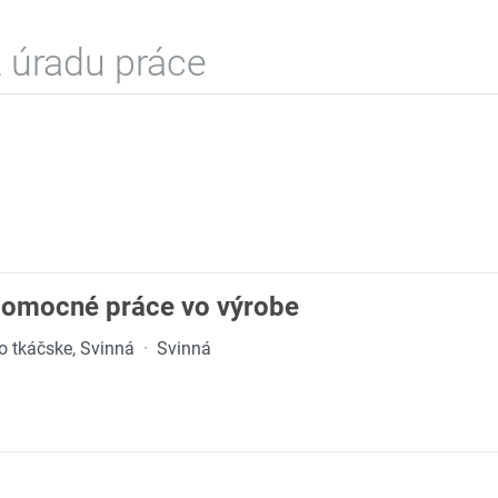
 úradu práce
 pomocné práce vo výrobe
o tkáčske, Svinná
·
Svinná