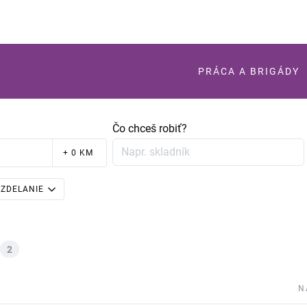
PRÁCA A BRIGÁDY
Čo chceš robiť?
+ 0 KM
ZDELANIE
2
N