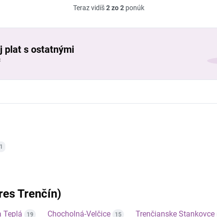
Teraz vidíš
2 zo 2
ponúk
j plat s ostatnými
č
1
kres Trenčín)
a Teplá
Chocholná-Velčice
Trenčianske Stankovce
19
15