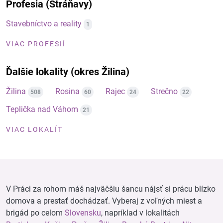
Profesia (Stráňavy)
Stavebníctvo a reality
1
VIAC PROFESIÍ
Ďalšie lokality (okres Žilina)
Žilina
Rosina
Rajec
Strečno
508
60
24
22
Teplička nad Váhom
21
VIAC LOKALÍT
V Práci za rohom máš najväčšiu šancu nájsť si prácu blízko
domova a prestať dochádzať. Vyberaj z voľných miest a
brigád po celom
Slovensku
, napríklad v lokalitách