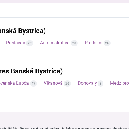
anská Bystrica)
Predavač
Administratíva
Predajca
29
28
26
kres Banská Bystrica)
ovenská Ľupča
Vlkanová
Donovaly
Medzibr
47
26
8