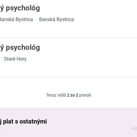
ký psychológ
anská Bystrica
·
Banská Bystrica
ký psychológ
·
Staré Hory
Teraz vidíš
2 zo 2
ponúk
j plat s ostatnými
č