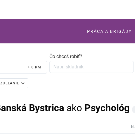
PRÁCA A BRIGÁDY
Čo chceš robiť?
+ 0 KM
ZDELANIE
Banská Bystrica
ako
Psychológ
N