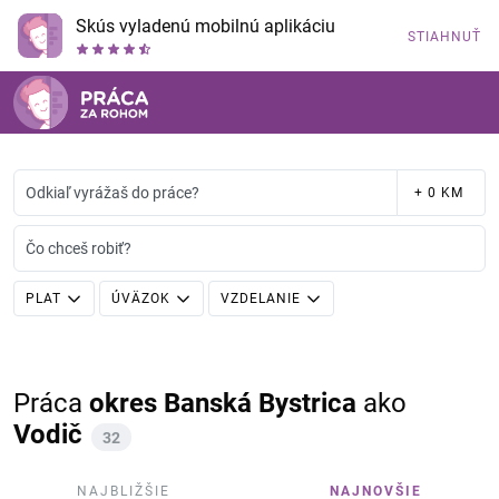
Skús vyladenú mobilnú aplikáciu
STIAHNUŤ
Odkiaľ vyrážaš do práce?
+ 0 KM
Čo chceš robiť?
PLAT
ÚVÄZOK
VZDELANIE
Práca
okres Banská Bystrica
ako
Vodič
32
NAJBLIŽŠIE
NAJNOVŠIE