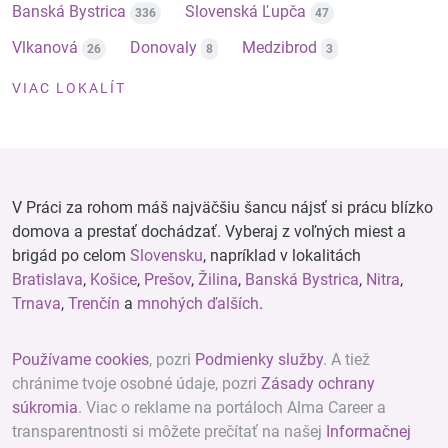
Banská Bystrica
Slovenská Ľupča
336
47
Vlkanová
Donovaly
Medzibrod
26
8
3
VIAC LOKALÍT
V Práci za rohom máš najväčšiu šancu nájsť si prácu blízko
domova a prestať dochádzať. Vyberaj z voľných miest a
brigád po celom
Slovensku
, napríklad v lokalitách
Bratislava
,
Košice
,
Prešov
,
Žilina
,
Banská Bystrica
,
Nitra
,
Trnava
,
Trenčín
a
mnohých ďalších
.
Používame cookies
, pozri
Podmienky služby
. A tiež
chránime tvoje osobné údaje, pozri
Zásady ochrany
súkromia
. Viac o reklame na portáloch Alma Career a
transparentnosti si môžete prečítať na našej
Informačnej