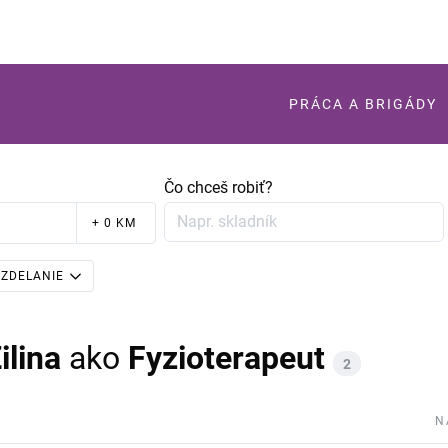
PRÁCA A BRIGÁDY
Čo chceš robiť?
+ 0 KM
ZDELANIE
ilina
ako
Fyzioterapeut
2
N