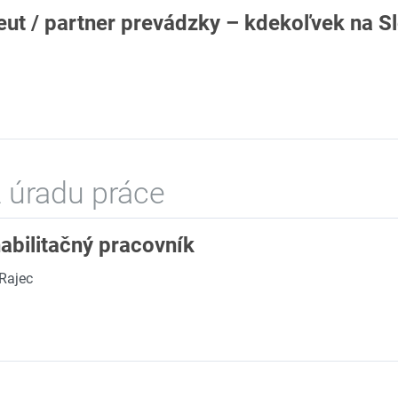
eut / partner prevádzky – kdekoľvek na S
 úradu práce
habilitačný pracovník
Rajec