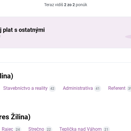
Teraz vidíš
2 zo 2
ponúk
j plat s ostatnými
č
lina)
Stavebníctvo a reality
Administratíva
Referent
42
41
3
res Žilina)
Rajec
Strečno
Teplička nad Váhom
24
22
21