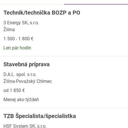
Technik/technička BOZP a PO
3 Energy SK, s.r.o.
Žilina
1 500 - 1 800 €
Len pár hodín
Stavebná príprava
D.A.L. spol. s r.o.
Žilina-Považský Chlmec
od 1 850 €
Menej ako týždeň
TZB Špecialista/špecialistka
HSF System SK, s.r.o.