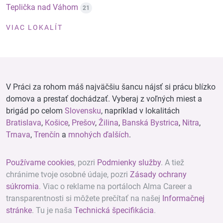
Teplička nad Váhom
21
VIAC LOKALÍT
V Práci za rohom máš najväčšiu šancu nájsť si prácu blízko
domova a prestať dochádzať. Vyberaj z voľných miest a
brigád po celom
Slovensku
, napríklad v lokalitách
Bratislava
,
Košice
,
Prešov
,
Žilina
,
Banská Bystrica
,
Nitra
,
Trnava
,
Trenčín
a
mnohých ďalších
.
Používame cookies
, pozri
Podmienky služby
. A tiež
chránime tvoje osobné údaje, pozri
Zásady ochrany
súkromia
. Viac o reklame na portáloch Alma Career a
transparentnosti si môžete prečítať na našej
Informačnej
stránke
. Tu je naša
Technická špecifikácia
.