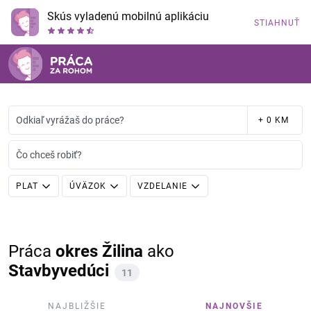
Skús vyladenú mobilnú aplikáciu
STIAHNUŤ
Odkiaľ vyrážaš do práce?
+ 0 KM
Čo chceš robiť?
PLAT
ÚVÄZOK
VZDELANIE
Práca
okres Žilina
ako
Stavbyvedúci
11
NAJBLIŽŠIE
NAJNOVŠIE