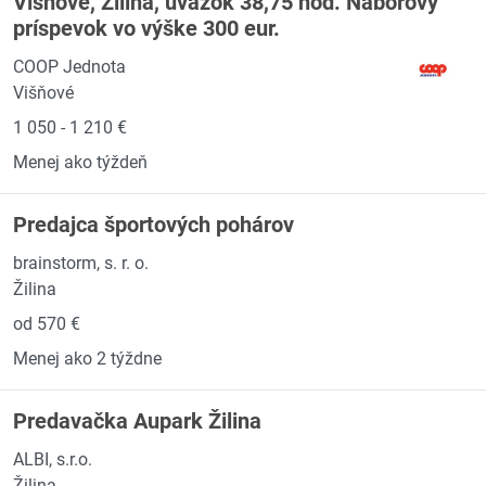
Višňové, Žilina, úväzok 38,75 hod. Náborový
príspevok vo výške 300 eur.
COOP Jednota
Višňové
1 050 - 1 210 €
Menej ako týždeň
Predajca športových pohárov
brainstorm, s. r. o.
Žilina
od 570 €
Menej ako 2 týždne
Predavačka Aupark Žilina
ALBI, s.r.o.
Žilina