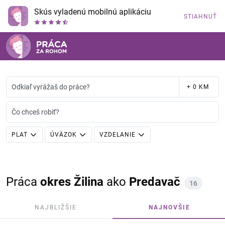
Skús vyladenú mobilnú aplikáciu
STIAHNUŤ
Odkiaľ vyrážaš do práce?
+ 0 KM
Čo chceš robiť?
PLAT
ÚVÄZOK
VZDELANIE
Práca
okres Žilina
ako
Predavač
16
NAJBLIŽŠIE
NAJNOVŠIE