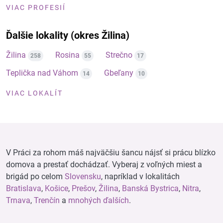
VIAC PROFESIÍ
Ďalšie lokality (okres Žilina)
Žilina
Rosina
Strečno
258
55
17
Teplička nad Váhom
Gbeľany
14
10
VIAC LOKALÍT
V Práci za rohom máš najväčšiu šancu nájsť si prácu blízko
domova a prestať dochádzať. Vyberaj z voľných miest a
brigád po celom
Slovensku
, napríklad v lokalitách
Bratislava
,
Košice
,
Prešov
,
Žilina
,
Banská Bystrica
,
Nitra
,
Trnava
,
Trenčín
a
mnohých ďalších
.