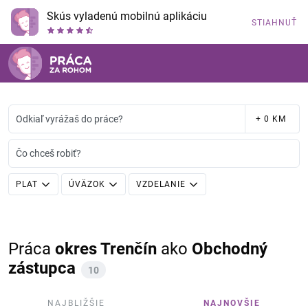
Skús vyladenú mobilnú aplikáciu
STIAHNUŤ
Odkiaľ vyrážaš do práce?
+ 0 KM
Čo chceš robiť?
PLAT
ÚVÄZOK
VZDELANIE
Práca
okres Trenčín
ako
Obchodný
zástupca
10
NAJBLIŽŠIE
NAJNOVŠIE