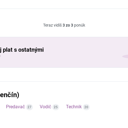
Teraz vidíš
3 zo 3
ponúk
j plat s ostatnými
č
renčín)
Predavač
Vodič
Technik
27
25
20