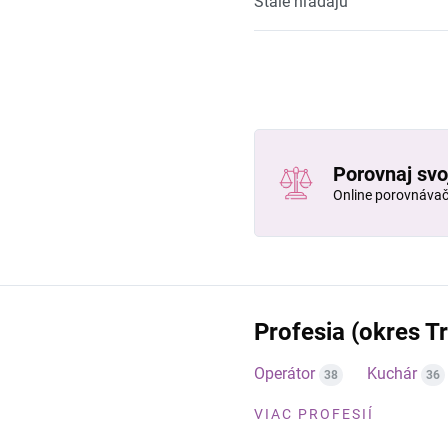
Stále hľadajú
Porovnaj svo
Online porovnáva
Profesia (okres T
Operátor
Kuchár
38
36
VIAC PROFESIÍ