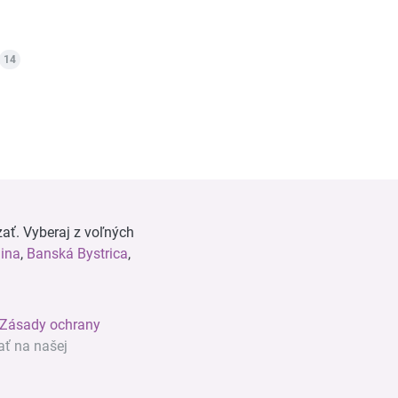
14
ať. Vyberaj z voľných
lina
,
Banská Bystrica
,
Zásady ochrany
ať na našej