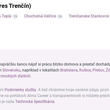
kres Trenčín)
a Teplá
Chocholná-Velčice
Trenčianske Stankovce
19
14
ajväčšiu šancu nájsť si prácu blízko domova a prestať dochádz
om
Slovensku
, napríklad v lokalitách
Bratislava
,
Košice
,
Prešov
,
Ži
a
mnohých ďalších
.
zri
Podmienky služby
. A tiež chránime tvoje osobné údaje, pozri
ame na portáloch Alma Career a transparentnosti si môžete prečít
u je naša
Technická špecifikácia
.