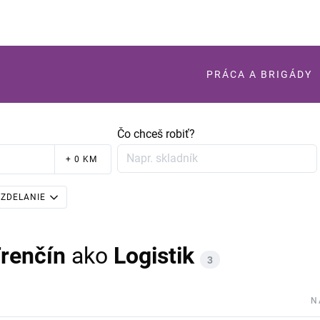
PRÁCA A BRIGÁDY
Čo chceš robiť?
+ 0 KM
ZDELANIE
Trenčín
ako
Logistik
3
N