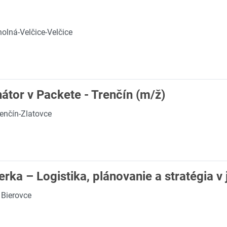
olná-Velčice-Velčice
átor v Packete - Trenčín (m/ž)
enčín-Zlatovce
rka – Logistika, plánovanie a stratégia v 
 Bierovce