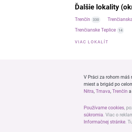
Ďalšie lokality (o
Trenčín
Trenčiansk
330
Trenčianske Teplice
14
VIAC LOKALÍT
V Práci za rohom máš n
miest a brigád po cel
Nitra
,
Trnava
,
Trenčín
Používame cookies
, po
súkromia
. Viac o rekl
Informačnej stránke
. T