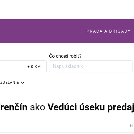
PRÁCA A BRIGÁDY
Čo chceš robiť?
+ 0 KM
ZDELANIE
Trenčín
ako
Vedúci úseku preda
N