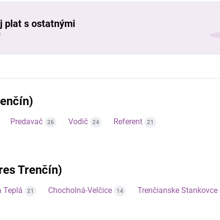
j plat s ostatnými
č
renčín)
Predavač
Vodič
Referent
26
24
21
kres Trenčín)
a Teplá
Chocholná-Velčice
Trenčianske Stankovce
21
14