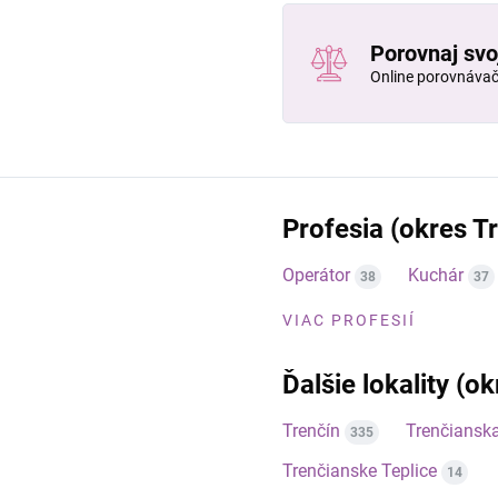
Porovnaj svo
Online porovnáva
Profesia (okres T
Operátor
Kuchár
38
37
VIAC PROFESIÍ
Ďalšie lokality (o
Trenčín
Trenčiansk
335
Trenčianske Teplice
14