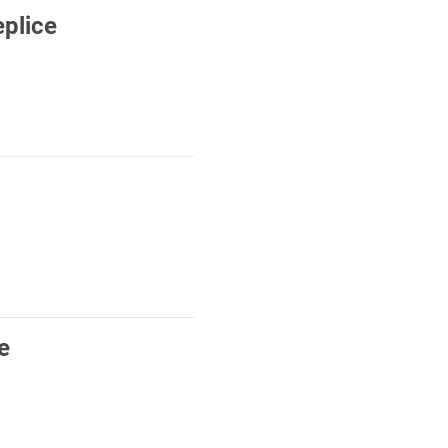
plice
e