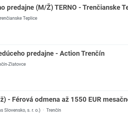
o predajne (M/Ž) TERNO - Trenčianske Te
renčianske Teplice
edúceho predajne - Action Trenčín
nčín-Zlatovce
ž) - Férová odmena až 1550 EUR mesačn
 Slovensko, s. r. o.)
·
Trenčín