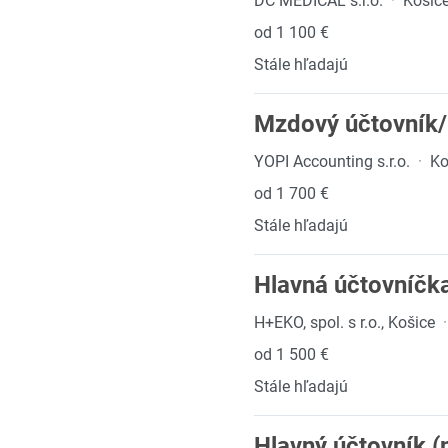
DC MEDICAL s.r.o.
·
Košic
od 1 100 €
Stále hľadajú
Mzdový účtovník
YOPI Accounting s.r.o.
·
Ko
od 1 700 €
Stále hľadajú
Hlavná účtovníčka
H+EKO, spol. s r.o., Košice
·
od 1 500 €
Stále hľadajú
Hlavný účtovník (