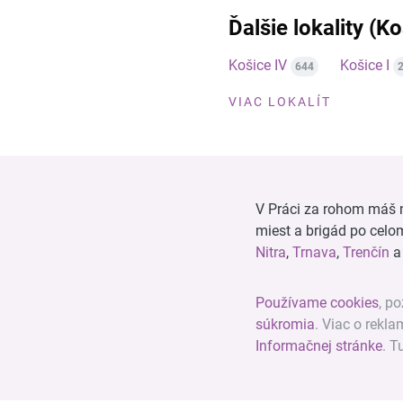
Ďalšie lokality (Ko
Košice IV
Košice I
644
VIAC LOKALÍT
V Práci za rohom máš n
miest a brigád po cel
Nitra
,
Trnava
,
Trenčín
Používame cookies
, po
súkromia
. Viac o rekl
Informačnej stránke
. T