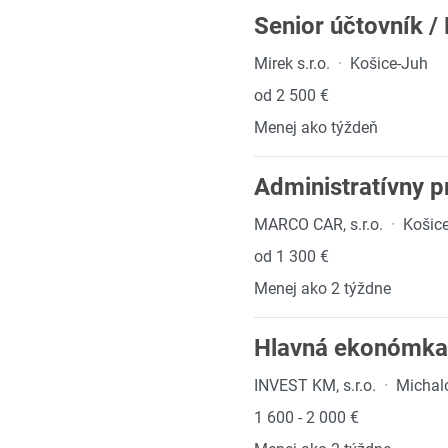
Senior účtovník /
Mirek s.r.o.
·
Košice-Juh
od 2 500 €
Menej ako týždeň
Administratívny 
MARCO CAR, s.r.o.
·
Košic
od 1 300 €
Menej ako 2 týždne
Hlavná ekonómka/
INVEST KM, s.r.o.
·
Michal
1 600 - 2 000 €