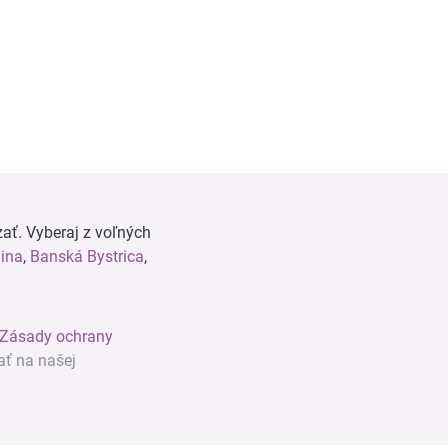
ať. Vyberaj z voľných
lina
,
Banská Bystrica
,
Zásady ochrany
ať na našej