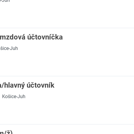
e-Juh
/mzdová účtovníčka
šice-Juh
/hlavný účtovník
Košice-Juh
m/ž)