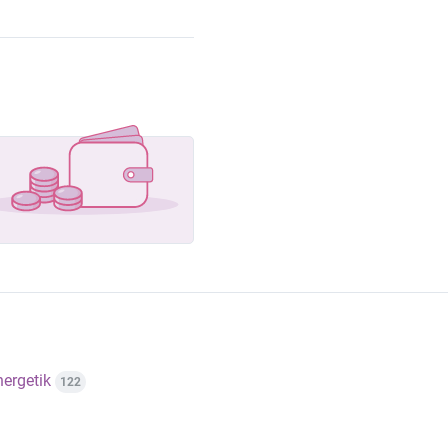
nergetik
122