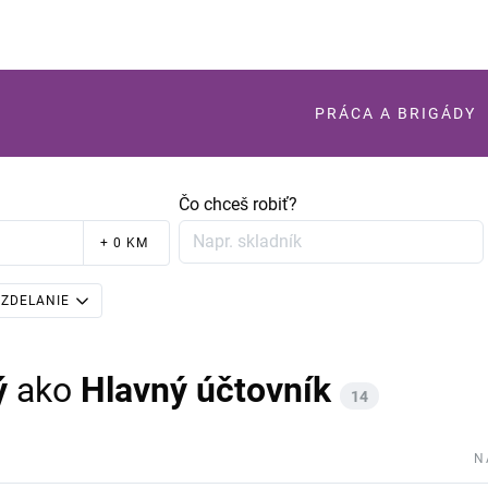
PRÁCA A BRIGÁDY
Čo chceš robiť?
+ 0 KM
ZDELANIE
ý
ako
Hlavný účtovník
14
N