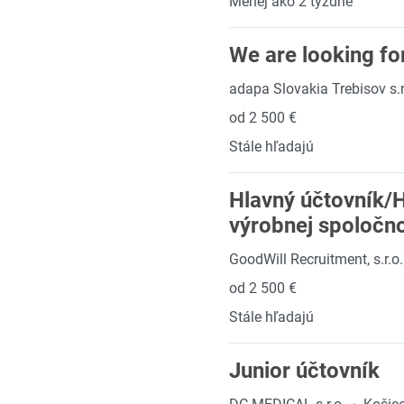
Menej ako 2 týždne
We are looking fo
adapa Slovakia Trebisov s.r
od 2 500 €
Stále hľadajú
Hlavný účtovník/H
výrobnej spoločno
GoodWill Recruitment, s.r.o.
od 2 500 €
Stále hľadajú
Junior účtovník