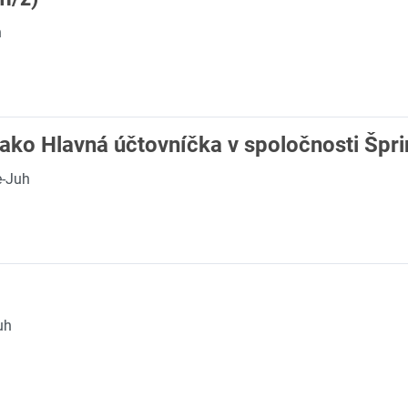
h
ako Hlavná účtovníčka v spoločnosti Šprint 
e-Juh
uh