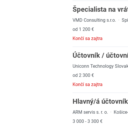
Špecialista na vr
VMD Consulting s.r.o.
·
Sp
od 1 200 €
Končí sa zajtra
Účtovník / účtovn
Uniconn Technology Slovakia
od 2 300 €
Končí sa zajtra
Hlavný/á účtovní
ARM servis s. r. o.
·
Košice
3 000 - 3 300 €