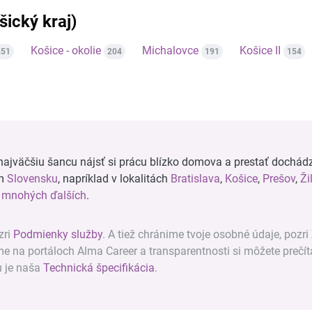
šický kraj)
Košice - okolie
Michalovce
Košice II
251
204
191
154
ajväčšiu šancu nájsť si prácu blízko domova a prestať dochádz
om
Slovensku
, napríklad v lokalitách
Bratislava
,
Košice
,
Prešov
,
Ži
a
mnohých ďalších
.
zri
Podmienky služby
. A tiež chránime tvoje osobné údaje, pozri
ame na portáloch Alma Career a transparentnosti si môžete prečít
u je naša
Technická špecifikácia
.