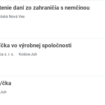
átenie daní zo zahraničia s nemčinou
išská Nová Ves
íčka vo výrobnej spoločnosti
 s. r. o.
·
Košice-Juh
k/čka
-Juh