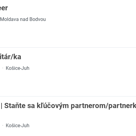
eer
Moldava nad Bodvou
itár/ka
·
Košice-Juh
ty | Staňte sa kľúčovým partnerom/partnerk
·
Košice-Juh