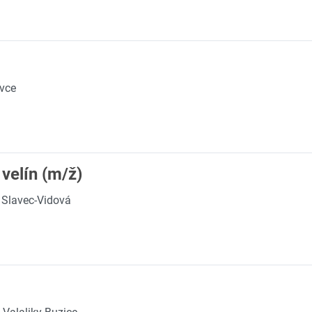
ovce
velín (m/ž)
Slavec-Vidová