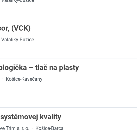
Valaliky-Buzice
sor, (VCK)
Valaliky-Buzice
ogička – tlač na plasty
·
Košice-Kavečany
 systémovej kvality
 Trim s. r. o.
·
Košice-Barca