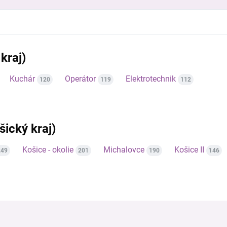
kraj)
Kuchár
Operátor
Elektrotechnik
120
119
112
šický kraj)
Košice - okolie
Michalovce
Košice II
249
201
190
146