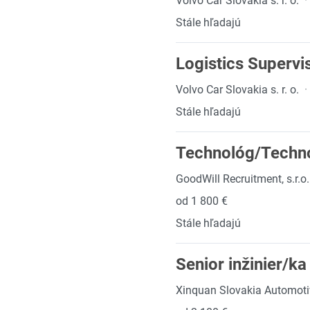
Volvo Car Slovakia s. r. o.
·
Stále hľadajú
Logistics Supervi
Volvo Car Slovakia s. r. o.
·
Stále hľadajú
Technológ/Technol
GoodWill Recruitment, s.r.o.
od 1 800 €
Stále hľadajú
Senior inžinier/ka
Xinquan Slovakia Automotive