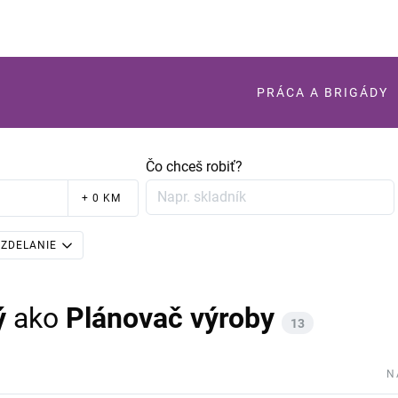
PRÁCA A BRIGÁDY
Čo chceš robiť?
+ 0 KM
ZDELANIE
ý
ako
Plánovač výroby
13
N