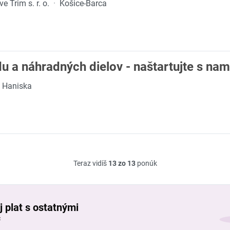
 Trim s. r. o.
·
Košice-Barca
u a náhradných dielov - naštartujte s nam
Haniska
Teraz vidíš
13 zo 13
ponúk
j plat s ostatnými
č