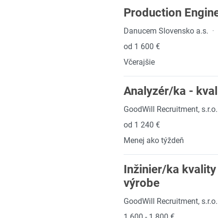
Production Engin
Danucem Slovensko a.s.
·
od 1 600 €
Včerajšie
Analyzér/ka - kval
GoodWill Recruitment, s.r.o.
od 1 240 €
Menej ako týždeň
Inžinier/ka kvali
výrobe
GoodWill Recruitment, s.r.o.
1 600 - 1 800 €