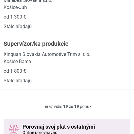
Minebea Slovakia s.r.o.
Košice-Juh
od 1 300 €
Stále hľadajú
Supervízor/ka produkcie
Xinquan Slovakia Automotive Trim s. r. o.
Košice-Barca
od 1 800 €
Stále hľadajú
Teraz vidíš
19 zo 19
ponúk
Porovnaj svoj plat s ostatnými
Online porovnávač