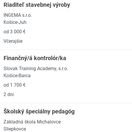
Riaditeľ stavebnej výroby
INGEMA s.r.o.
Košice-Juh
od 3 000 €
Včerajšie
Finančný/á kontrolór/ka
Slovak Training Academy, s.r.o.
Košice-Barca
od 1 700 €
2 dni
Školský špeciálny pedagóg
Základná škola Michalovce
Sliepkovce