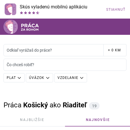
Skús vyladenú mobilnú aplikáciu
STIAHNUŤ
Odkiaľ vyrážaš do práce?
+ 0 KM
Čo chceš robiť?
PLAT
ÚVÄZOK
VZDELANIE
Práca
Košický
ako
Riaditeľ
19
NAJBLIŽŠIE
NAJNOVŠIE