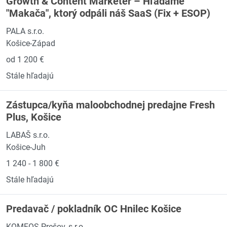
Growth & Content Marketer – Hľadáme
"Makača", ktorý odpáli náš SaaS (Fix + ESOP)
PALA s.r.o.
Košice-Západ
od 1 200 €
Stále hľadajú
Zástupca/kyňa maloobchodnej predajne Fresh
Plus, Košice
LABAŠ s.r.o.
Košice-Juh
1 240 - 1 800 €
Stále hľadajú
Predavač / pokladník OC Hnilec Košice
KOMFOS Prešov, s.r.o.