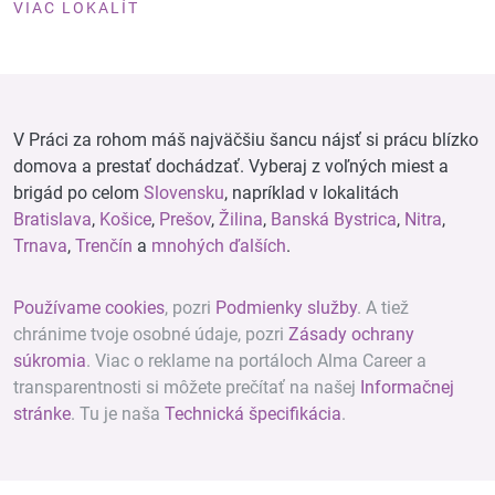
VIAC LOKALÍT
V Práci za rohom máš najväčšiu šancu nájsť si prácu blízko
domova a prestať dochádzať. Vyberaj z voľných miest a
brigád po celom
Slovensku
, napríklad v lokalitách
Bratislava
,
Košice
,
Prešov
,
Žilina
,
Banská Bystrica
,
Nitra
,
Trnava
,
Trenčín
a
mnohých ďalších
.
Používame cookies
, pozri
Podmienky služby
. A tiež
chránime tvoje osobné údaje, pozri
Zásady ochrany
súkromia
. Viac o reklame na portáloch Alma Career a
transparentnosti si môžete prečítať na našej
Informačnej
stránke
. Tu je naša
Technická špecifikácia
.