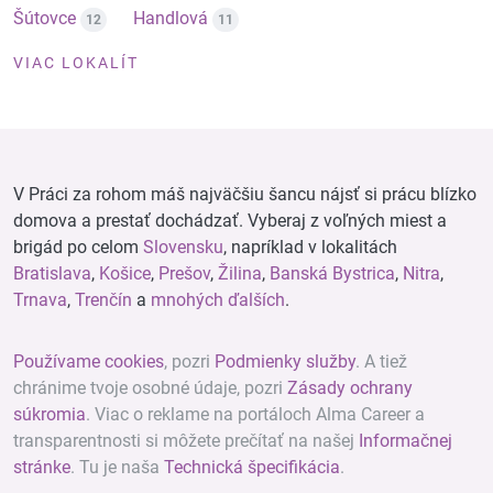
Šútovce
Handlová
12
11
VIAC LOKALÍT
V Práci za rohom máš najväčšiu šancu nájsť si prácu blízko
domova a prestať dochádzať. Vyberaj z voľných miest a
brigád po celom
Slovensku
, napríklad v lokalitách
Bratislava
,
Košice
,
Prešov
,
Žilina
,
Banská Bystrica
,
Nitra
,
Trnava
,
Trenčín
a
mnohých ďalších
.
Používame cookies
, pozri
Podmienky služby
. A tiež
chránime tvoje osobné údaje, pozri
Zásady ochrany
súkromia
. Viac o reklame na portáloch Alma Career a
transparentnosti si môžete prečítať na našej
Informačnej
stránke
. Tu je naša
Technická špecifikácia
.