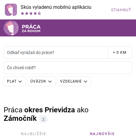
Skús vyladenú mobilnú aplikáciu
STIAHNUŤ
Odkiaľ vyrážaš do práce?
+ 0 KM
Čo chceš robiť?
PLAT
ÚVÄZOK
VZDELANIE
Práca
okres Prievidza
ako
Zámočník
2
NAJBLIŽŠIE
NAJNOVŠIE