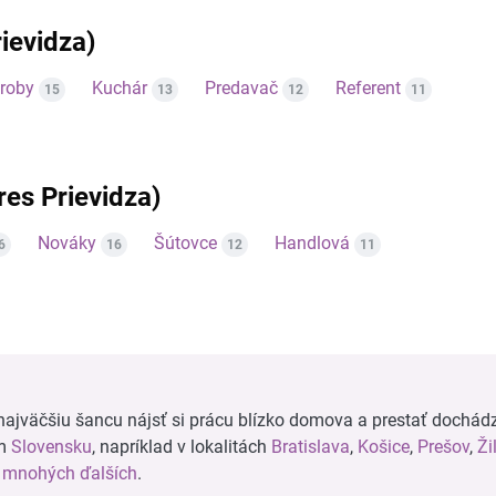
ievidza)
ýroby
Kuchár
Predavač
Referent
15
13
12
11
kres Prievidza)
Nováky
Šútovce
Handlová
6
16
12
11
ajväčšiu šancu nájsť si prácu blízko domova a prestať dochádz
om
Slovensku
, napríklad v lokalitách
Bratislava
,
Košice
,
Prešov
,
Ži
a
mnohých ďalších
.