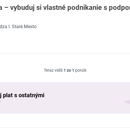
a – vybuduj si vlastné podnikanie s pod
idza I. Staré Mesto
Teraz vidíš
1 zo 1
ponúk
j plat s ostatnými
č