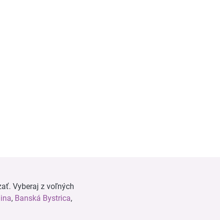
ať. Vyberaj z voľných
lina
,
Banská Bystrica
,