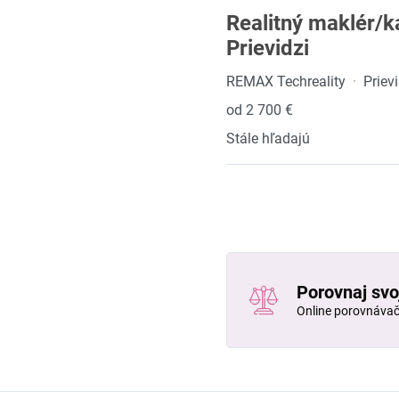
Realitný maklér/k
Prievidzi
REMAX Techreality
·
Priev
od 2 700 €
Stále hľadajú
Porovnaj svo
Online porovnáva