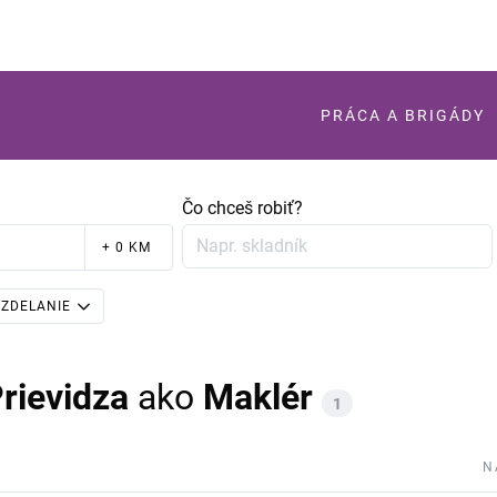
PRÁCA A BRIGÁDY
Čo chceš robiť?
+ 0 KM
ZDELANIE
rievidza
ako
Maklér
1
N