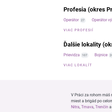
Profesia (okres Pr
Operátor
Operátor v
27
VIAC PROFESIÍ
Ďalšie lokality (o
Prievidza
Bojnice
107
2
VIAC LOKALÍT
V Práci za rohom máš n
miest a brigád po cel
Nitra
,
Trnava
,
Trenčín