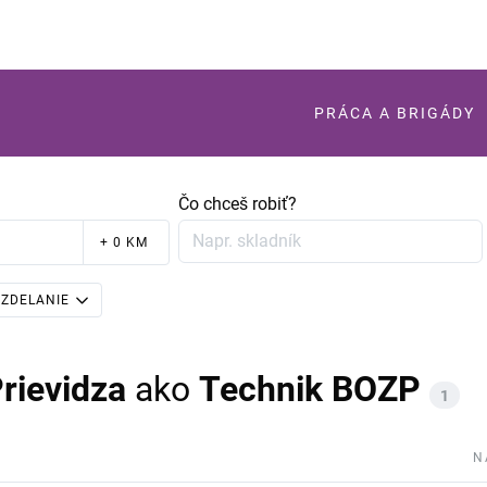
PRÁCA A BRIGÁDY
Čo chceš robiť?
+ 0 KM
ZDELANIE
rievidza
ako
Technik BOZP
1
N