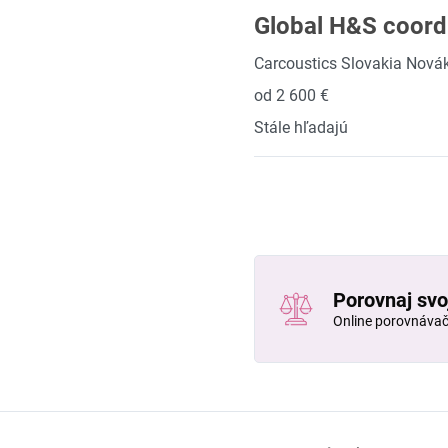
Global H&S coordi
Carcoustics Slovakia Nováky
od 2 600 €
Stále hľadajú
Porovnaj svo
Online porovnáva