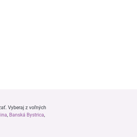
ať. Vyberaj z voľných
lina
,
Banská Bystrica
,