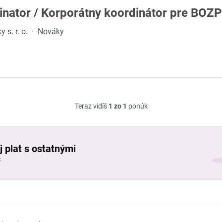
nator / Korporátny koordinátor pre BOZP 
 s. r. o.
·
Nováky
Teraz vidíš
1 zo 1
ponúk
j plat s ostatnými
č