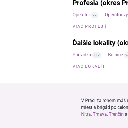
Profesia (okres Pr
Operátor
Operátor v
27
VIAC PROFESIÍ
Ďalšie lokality (o
Prievidza
Bojnice
112
2
VIAC LOKALÍT
V Práci za rohom máš n
miest a brigád po cel
Nitra
,
Trnava
,
Trenčín