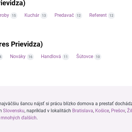
ievidza)
ýroby
Kuchár
Predavač
Referent
15
13
12
12
kres Prievidza)
Nováky
Handlová
Šútovce
4
16
11
10
ajväčšiu šancu nájsť si prácu blízko domova a prestať dochádz
om
Slovensku
, napríklad v lokalitách
Bratislava
,
Košice
,
Prešov
,
Ži
a
mnohých ďalších
.