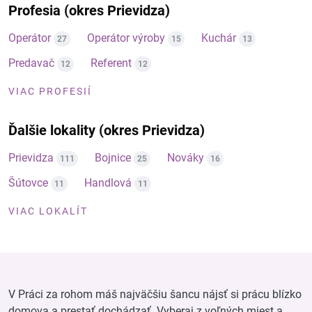
Profesia (okres Prievidza)
Operátor
Operátor výroby
Kuchár
27
15
13
Predavač
Referent
12
12
VIAC PROFESIÍ
Ďalšie lokality (okres Prievidza)
Prievidza
Bojnice
Nováky
111
25
16
Šútovce
Handlová
11
11
VIAC LOKALÍT
V Práci za rohom máš najväčšiu šancu nájsť si prácu blízko
domova a prestať dochádzať. Vyberaj z voľných miest a