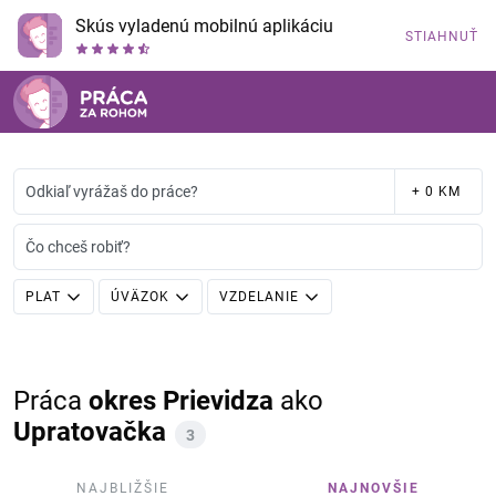
Skús vyladenú mobilnú aplikáciu
STIAHNUŤ
Odkiaľ vyrážaš do práce?
+ 0 KM
Čo chceš robiť?
PLAT
ÚVÄZOK
VZDELANIE
Práca
okres Prievidza
ako
Upratovačka
3
NAJBLIŽŠIE
NAJNOVŠIE