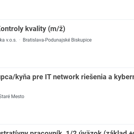
ontroly kvality (m/ž)
a v.o.s.
·
Bratislava-Podunajské Biskupice
ca/kyňa pre IT network riešenia a kyber
-Staré Mesto
ratívny pracovník, 1/2 úväzok (základ +