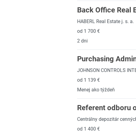
Back Office Real 
HABERL Real Estate j. s. a.
od 1 700 €
2 dni
Purchasing Admini
JOHNSON CONTROLS INTERN
od 1 139 €
Menej ako týždeň
Referent odboru 
Centrálny depozitár cenných
od 1 400 €