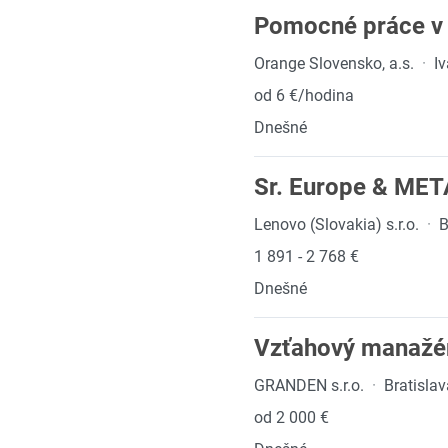
Pomocné práce v 
Orange Slovensko, a.s.
·
Iv
od 6 €/hodina
Dnešné
Sr. Europe & META
Lenovo (Slovakia) s.r.o.
·
B
1 891 - 2 768 €
Dnešné
Vzťahový manažé
GRANDEN s.r.o.
·
Bratisla
od 2 000 €