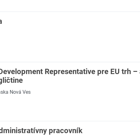
a
Development Representative pre EU trh – 
ličtine
ínska Nová Ves
dministratívny pracovník