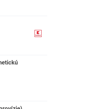
netickú
provízie)