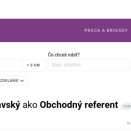
PRÁCA A BRIGÁDY
Čo chceš robiť?
+ 0 KM
ZDELANIE
avský
ako
Obchodný referent
119
N