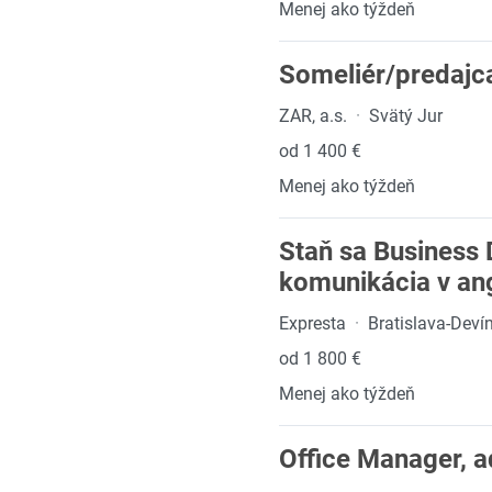
Menej ako týždeň
Someliér/predajc
ZAR, a.s.
·
Svätý Jur
od 1 400 €
Menej ako týždeň
Staň sa Business 
komunikácia v ang
Expresta
·
Bratislava-Dev
od 1 800 €
Menej ako týždeň
Office Manager, a