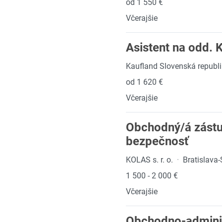
od 1 550 €
Včerajšie
Asistent na odd. K
Kaufland Slovenská republik
od 1 620 €
Včerajšie
Obchodný/á zástup
bezpečnosť
KOLAS s. r. o.
·
Bratislava
1 500 - 2 000 €
Včerajšie
Obchodno-administ